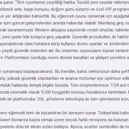
nsı. “Slot oyunlarının çeşitliliği harika. Sürekli yeni oyunlar ekleniyor
cashback iade, kayıp bonusu, doğum günü sürprizi ve özel VIP program
 yer aldığından bahsettik. Bu eğlenceli oyunu oynamak için aşağıdaki a
ve tüm güncel gelişmelerden anında haberdar olabilir. Meritking giriş say
olarak tasarlanmıştır. Modern altyapısı sayesinde mobil cihazlar, table
r; yeni üyeler bile kolayca giriş yapabilir. Güvenlik protokolleri, iki fa
aşanabilecek olası hatalara karşı kullanıcı dostu uyarılar ve yönlendir
 çeşitli güvenlik önlemleri alır. Bu önlemler, oyuncuların kişisel veril
rir. Platformların sunduğu resmi destek kanalları ve şikâyet yönetimi sür
h oynamaya başlayacaksınız. Bu trendler, bahis sektörünün daha şeffaf
iş, yüksek güvenlik standartları ve arama motorları için optimize edi
luluk hakkında detaylı bilgiler burada. Tüm müşterilerimize 7/24 acil 
mınızda otomatik olarak %100 hoşgeldin bonusu hesabınıza tanımlanır.
nilir bir platformdur. SSL şifreleme teknolojisi ile tüm işlemleriniz korum
 hem eğlenceli hem de kazandıran bir deneyim sunar. Türkiye’deki ba
 Sweet Bonanza başta olmak üzere birçok farklı versiyonu da bulunan 
velerle dolu bir ekran sizleri bekliyor. Ayrıca, scatter sembolleri de