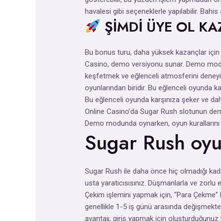
havalesi gibi seçeneklerle yapılabilir. Bahis s
ŞİMDİ ÜYE OL K
Bu bonus turu, daha yüksek kazançlar içi
Casino, demo versiyonu sunar. Demo modu, 
keşfetmek ve eğlenceli atmosferini deneyim
oyunlarından biridir. Bu eğlenceli oyunda 
Bu eğlenceli oyunda karşınıza şeker ve dah
Online Casino’da Sugar Rush slotunun de
Demo modunda oynarken, oyun kurallarını öğren
Sugar Rush oyu
Sugar Rush ile daha önce hiç olmadığı kada
usta yaratıcısısınız. Düşmanlarla ve zorlu 
Çekim işlemini yapmak için, “Para Çekme” bö
genellikle 1-5 iş günü arasında değişmekte
avantajı, giriş yapmak için oluşturduğunuz 