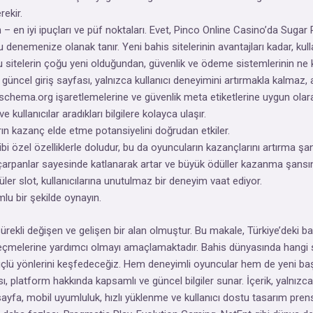
ekir.
en iyi ipuçları ve püf noktaları. Evet, Pinco Online Casino’da Suga
nemenize olanak tanır. Yeni bahis sitelerinin avantajları kadar, kullan
Bu sitelerin çoğu yeni olduğundan, güvenlik ve ödeme sistemlerinin ne 
 güncel giriş sayfası, yalnızca kullanıcı deneyimini artırmakla kalmaz
 schema.org işaretlemelerine ve güvenlik meta etiketlerine uygun ola
e kullanıcılar aradıkları bilgilere kolayca ulaşır.
rın kazanç elde etme potansiyelini doğrudan etkiler.
bi özel özelliklerle doludur, bu da oyuncuların kazançlarını artırma şan
çarpanlar sayesinde katlanarak artar ve büyük ödüller kazanma şansınız
er slot, kullanıcılarına unutulmaz bir deneyim vaat ediyor.
mlu bir şekilde oynayın.
ürekli değişen ve gelişen bir alan olmuştur. Bu makale, Türkiye’deki bah
seçmelerine yardımcı olmayı amaçlamaktadır. Bahis dünyasında hangi sit
üçlü yönlerini keşfedeceğiz. Hem deneyimli oyuncular hem de yeni başl
ı, platform hakkında kapsamlı ve güncel bilgiler sunar. İçerik, yalnızca 
ayfa, mobil uyumluluk, hızlı yüklenme ve kullanıcı dostu tasarım prensi