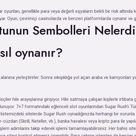
unları, genellikle para veya değerli eşyaların belirli bir risk altında 
r. Oyun, çevrimiçi casinolarda ve benzeri platformlarda oynanır ve gen
tunun Sembolleri Nelerd
sıl oynanır?
lanına yerleştirirler. Sonra sıkışıklığa yol açan araba ve kamyonları yal
ler hile arayışlarına girişiyor. Hile satmaya çalışan kişilerle irtibat
lunuyor. 7×7 formatındaki eğlenceli slot oyunlarından Sugar Rush’ı Tür
le listemizdeki sitelerde Sugar Rush oynadığınızda herhangi bir sorunl
, e-cüzdan (Skrill, Neteller, vb.), banka havalesi veya kripto para ile yap
 işlem adımlarını takip ederek işlemi tamamlayabilirsiniz. Her bahis sit
ce siteyi kontrol etmeniz önemlidir. Para çekme işlemleri de benzer ş