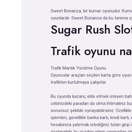
Sweet Bonanza, bir kumar oyunudur. Kumar oy
oyunlardır. Sweet Bonanza da bu tanıma uya
Sugar Rush Slo
Trafik oyunu na
Trafik Mantık Yürütme Oyunu
Oyuncular araçları seçilen karta göre oyun a
trafikten kurtulmaya çalışırlar.
Bu oyunda kazanç elde etmek isteyen bahisçi
cebinizdeki paradan da olma ihtimaliniz bu
sorunsuz şekilde oynayabilirsiniz. Özellik
işlemleri, genellikle banka kartı, kredi kartı
hesabınıza yatırmak istediğiniz tutarı girip
gösterebilir, bu yüzden işlem yapmadan ön