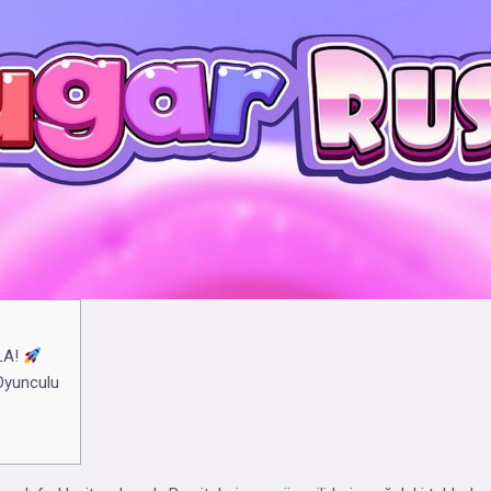
LA!
Oyunculu