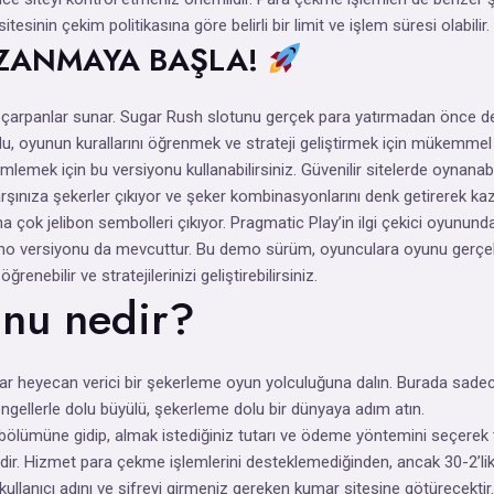
itesinin çekim politikasına göre belirli bir limit ve işlem süresi olabilir.
AZANMAYA BAŞLA!
n çarpanlar sunar. Sugar Rush slotunu gerçek para yatırmadan önce d
oyunun kurallarını öğrenmek ve strateji geliştirmek için mükemmel bi
lemek için bu versiyonu kullanabilirsiniz. Güvenilir sitelerde oynana
karşınıza şekerler çıkıyor ve şeker kombinasyonlarını denk getirerek k
a çok jelibon sembolleri çıkıyor. Pragmatic Play’in ilgi çekici oyunun
mo versiyonu da mevcuttur. Bu demo sürüm, oyunculara oyunu gerçe
ebilir ve stratejilerinizi geliştirebilirsiniz.
nu nedir?
r heyecan verici bir şekerleme oyun yolculuğuna dalın. Burada sadece 
engellerle dolu büyülü, şekerleme dolu bir dünyaya adım atın.
lümüne gidip, almak istediğiniz tutarı ve ödeme yöntemini seçerek tale
dir. Hizmet para çekme işlemlerini desteklemediğinden, ancak 30-2’lik 
kullanıcı adını ve şifreyi girmeniz gereken kumar sitesine götürecekti