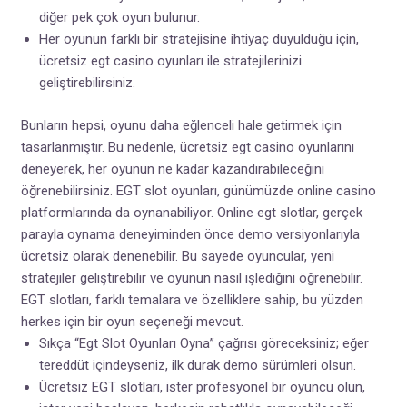
diğer pek çok oyun bulunur.
Her oyunun farklı bir stratejisine ihtiyaç duyulduğu için,
ücretsiz egt casino oyunları ile stratejilerinizi
geliştirebilirsiniz.
Bunların hepsi, oyunu daha eğlenceli hale getirmek için
tasarlanmıştır. Bu nedenle, ücretsiz egt casino oyunlarını
deneyerek, her oyunun ne kadar kazandırabileceğini
öğrenebilirsiniz. EGT slot oyunları, günümüzde online casino
platformlarında da oynanabiliyor. Online egt slotlar, gerçek
parayla oynama deneyiminden önce demo versiyonlarıyla
ücretsiz olarak denenebilir. Bu sayede oyuncular, yeni
stratejiler geliştirebilir ve oyunun nasıl işlediğini öğrenebilir.
EGT slotları, farklı temalara ve özelliklere sahip, bu yüzden
herkes için bir oyun seçeneği mevcut.
Sıkça “Egt Slot Oyunları Oyna” çağrısı göreceksiniz; eğer
tereddüt içindeyseniz, ilk durak demo sürümleri olsun.
Ücretsiz EGT slotları, ister profesyonel bir oyuncu olun,