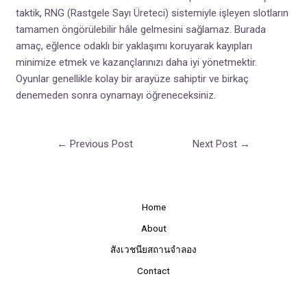
taktik, RNG (Rastgele Sayı Üreteci) sistemiyle işleyen slotların
tamamen öngörülebilir hâle gelmesini sağlamaz. Burada
amaç, eğlence odaklı bir yaklaşımı koruyarak kayıpları
minimize etmek ve kazançlarınızı daha iyi yönetmektir.
Oyunlar genellikle kolay bir arayüze sahiptir ve birkaç
denemeden sonra oynamayı öğreneceksiniz.
Post
←
Previous Post
Next Post
→
navigation
Home
About
สังเวชนียสถานจำลอง
Contact