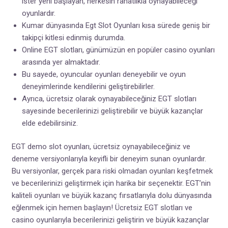
ister yeni başlayan, herkesin rahatlıkla oynayabileceği
oyunlardır.
Kumar dünyasında Egt Slot Oyunları kısa sürede geniş bir
takipçi kitlesi edinmiş durumda.
Online EGT slotları, günümüzün en popüler casino oyunları
arasında yer almaktadır.
Bu sayede, oyuncular oyunları deneyebilir ve oyun
deneyimlerinde kendilerini geliştirebilirler.
Ayrıca, ücretsiz olarak oynayabileceğiniz EGT slotları
sayesinde becerilerinizi geliştirebilir ve büyük kazançlar
elde edebilirsiniz.
EGT demo slot oyunları, ücretsiz oynayabileceğiniz ve
deneme versiyonlarıyla keyifli bir deneyim sunan oyunlardır.
Bu versiyonlar, gerçek para riski olmadan oyunları keşfetmek
ve becerilerinizi geliştirmek için harika bir seçenektir. EGT’nin
kaliteli oyunları ve büyük kazanç fırsatlarıyla dolu dünyasında
eğlenmek için hemen başlayın! Ücretsiz EGT slotları ve
casino oyunlarıyla becerilerinizi geliştirin ve büyük kazançlar