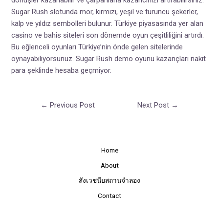
Sugar Rush slotunda mor, kırmızı, yeşil ve turuncu şekerler,
kalp ve yıldız sembolleri bulunur. Türkiye piyasasında yer alan
casino ve bahis siteleri son dönemde oyun çeşitliliğini artırdı.
Bu eğlenceli oyunları Türkiye’nin önde gelen sitelerinde
oynayabiliyorsunuz. Sugar Rush demo oyunu kazançları nakit
para şeklinde hesaba geçmiyor.
Post
←
Previous Post
Next Post
→
navigation
Home
About
สังเวชนียสถานจำลอง
Contact