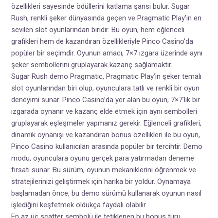
özellikleri sayesinde ödüllerini katlama şansı bulur. Sugar
Rush, renkli şeker dünyasında geçen ve Pragmatic Play’in en
sevilen slot oyunlarından biridir. Bu oyun, hem eğlenceli
grafikleri hem de kazandıran özellikleriyle Pinco Casino’da
popüler bir seçimdir. Oyunun amacı, 7×7 ızgara üzerinde aynı
şeker sembollerini gruplayarak kazanç sağlamaktır.
Sugar Rush demo Pragmatic
, Pragmatic Play’in şeker temalı
slot oyunlarından biri olup, oyunculara tatlı ve renkli bir oyun
deneyimi sunar. Pinco Casino’da yer alan bu oyun, 7×7’lik bir
ızgarada oynanır ve kazanç elde etmek için aynı sembolleri
gruplayarak eşleşmeler yapmanız gerekir. Eğlenceli grafikleri,
dinamik oynanışı ve kazandıran bonus özellikleri ile bu oyun,
Pinco Casino kullanıcıları arasında popüler bir tercihtir. Demo
modu, oyunculara oyunu gerçek para yatırmadan deneme
fırsatı sunar. Bu sürüm, oyunun mekaniklerini öğrenmek ve
stratejilerinizi geliştirmek için harika bir yoldur. Oynamaya
başlamadan önce, bu demo sürümü kullanarak oyunun nasıl
işlediğini keşfetmek oldukça faydalı olabilir.
En az üç scatter sembolü ile tetiklenen bu bonus turu,