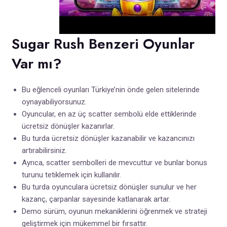
Sugar Rush Benzeri Oyunlar
Var mı?
Bu eğlenceli oyunları Türkiye’nin önde gelen sitelerinde
oynayabiliyorsunuz.
Oyuncular, en az üç scatter sembolü elde ettiklerinde
ücretsiz dönüşler kazanırlar.
Bu turda ücretsiz dönüşler kazanabilir ve kazancınızı
artırabilirsiniz.
Ayrıca, scatter sembolleri de mevcuttur ve bunlar bonus
turunu tetiklemek için kullanılır.
Bu turda oyunculara ücretsiz dönüşler sunulur ve her
kazanç, çarpanlar sayesinde katlanarak artar.
Demo sürüm, oyunun mekaniklerini öğrenmek ve strateji
geliştirmek için mükemmel bir fırsattır.