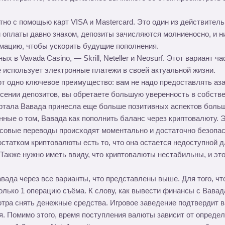
тно с помощью карт VISA и Mastercard. Это один из действител
 оплаты давно знаком, депозиты зачисляются молниеносно, и н
мацию, чтобы ускорить будущие пополнения.
х в Vavada Casino, — Skrill, Neteller и Neosurf. Этот вариант
же использует электронные платежи в своей актуальной жизни.
 одно ключевое преимущество: вам не надо предоставлять аза
сении депозитов, вы обретаете большую уверенность в собстве
ртала Вавада принесла еще больше позитивных аспектов больш
нные о том, Вавада как пополнить баланс через криптовалюту.
нсовые переводы происходят моментально и достаточно безопа
татком криптовалюты есть то, что она остается недоступной д
. Также нужно иметь ввиду, что криптовалюты нестабильны, и э
ада через все варианты, что представлены выше. Для того, чт
олько 1 операцию съёма. К слову, как вывести финансы с Вава
тра снять денежные средства. Игровое заведение подтвердит в
ия. Помимо этого, время поступления валюты зависит от опреде