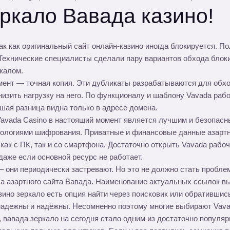
ркало Вавада казино!
ак как оригинальный сайт онлайн-казино иногда блокируется. П
. Технические специалисты сделали пару вариантов обхода бло
калом.
мент — точная копия. Эти дубликаты разрабатываются для обхо
низить нагрузку на него. По функционалу и шаблону Vavada раб
ьшая разница видна только в адресе домена.
Vavada Casino в настоящий момент является лучшим и безопасн
огиями шифрования. Приватные и финансовые данные азартног
ак с ПК, так и со смартфона. Достаточно открыть Vavada рабоче
даже если основной ресурс не работает.
— они периодически застревают. Но это не должно стать проблем
 азартного сайта Вавада. Наименование актуальных ссылок вы
зино зеркало есть опция найти через поисковик или обратившис
надежны и надёжны. Несомненно поэтому многие выбирают Vava
 вавада зеркало на сегодня стало одним из достаточно популяр