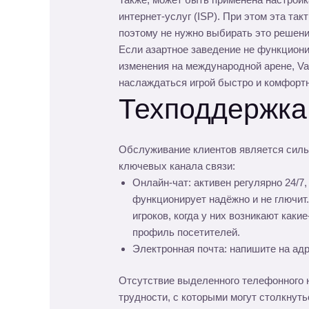
интернет-услуг (ISP). При этом эта та
поэтому не нужно выбирать это решени
Если азартное заведение не функциони
изменения на международной арене, Va
наслаждаться игрой быстро и комфортн
Техподдержка
Обслуживание клиентов является силь
ключевых канала связи:
Онлайн-чат: активен регулярно 24/7
функционирует надёжно и не глючит
игроков, когда у них возникают ка
профиль посетителей.
Электронная почта: напишите на адр
Отсутствие выделенного телефонного 
трудности, с которыми могут столкнуть