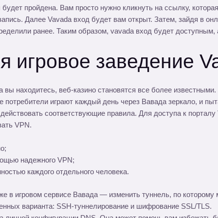
 будет пройдена. Вам просто нужно кликнуть на ссылку, которая
апись. Далее Vavada вход будет вам открыт. Затем, зайдя в он
ределили ранее. Таким образом, vavada вход будет доступным, 
я игровое заведение V
ра вы находитесь, веб-казино становятся все более известными
е потребители играют каждый день через Вавада зеркало, и пыт
действовать соответствующие правила. Для доступа к порталу V
вать VPN.
о;
мощью надежного VPN;
ностью каждого отдельного человека.
же в игровом сервисе Вавада — изменить туннель, по которому
ненных варианта: SSH-туннелирование и шифрование SSL/TLS.
ка личной конфигурации DNS. Она может помочь вам избежать 