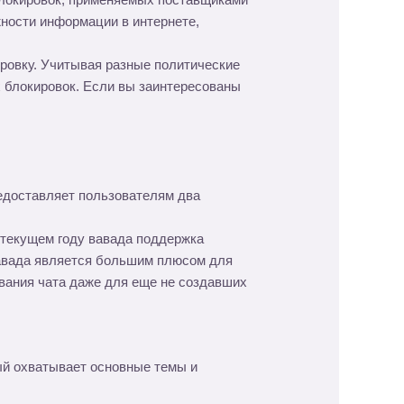
жности информации в интернете,
ировку. Учитывая разные политические
х блокировок. Если вы заинтересованы
едоставляет пользователям два
В текущем году вавада поддержка
вавада является большим плюсом для
ования чата даже для еще не создавших
ый охватывает основные темы и