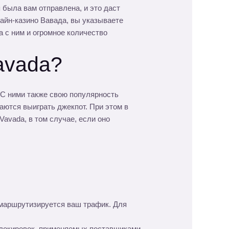
 была вам отправлена, и это даст
лайн-казино Вавада, вы указываете
а с ним и огромное количество
avada?
. С ними также свою популярность
аются выиграть джекпот. При этом в
avada, в том случае, если оно
 маршрутизируется ваш трафик. Для
блокировок, применяемых поставщиками