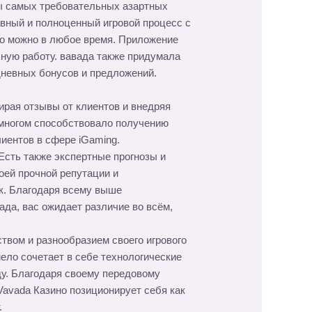
ы самых требовательных азартных
авный и полноценный игровой процесс с
нно можно в любое время. Приложение
ьную работу.
вавада
также придумала
дневных бонусов и предложений.
рая отзывы от клиентов и внедряя
 многом способствовало получению
иентов в сфере iGaming.
Есть также экспертные прогнозы и
оей прочной репутации и
к. Благодаря всему выше
ада, вас ожидает различие во всём,
твом и разнообразием своего игрового
ло сочетает в себе технологические
ду. Благодаря своему передовому
avada Казино позиционирует себя как
.