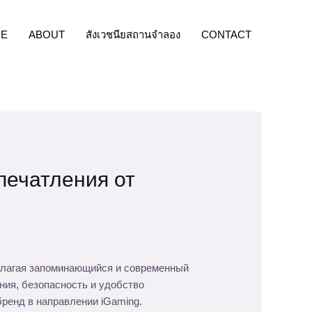
E
ABOUT
สังเวชนียสถานจำลอง
CONTACT
печатления от
едлагая запоминающийся и современный
ния, безопасность и удобство
бренд в направлении iGaming.