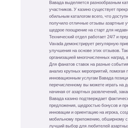
Вавада выделяется разнообразным кат
участников. У казино существует прекр
обильным каталогом всего, что доступ
получило отличные отзывы азартные уч
щедрое поощрение на старт для недавн
Технический отдел работает 24/7 и пре
Vavada демонстрирует регулярную при
улучшения на основе этих отзывов. Та
организацией многочисленных наград, 
Для фанатов ставок на разные события
анализ крупных мероприятий, помогая 
инновационным услугам Вавада позици
перечисленному вы можете играть на де
начиная от азартных развлечений, за
Вавада казино подтверждает фактическ
предложения, щедростью бонусов и пр
инновации и ориентацию на игрока, со
мобильному приложению, обширному сп
лучший выбор для любителей азартных