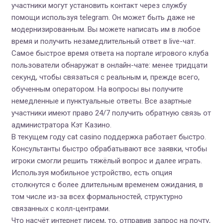
участники могут установить контакт через службу
помощи используя telegram. Он может быть даже не
модернизированным. Вы можете написать им в любое
время и получить незамедлительный ответ в live-чат.
Самое быстрое время ответа на портале игрового клуба
пользователи обнаружат в онлайн-чате: менее тридцати
секунд, чтобы связаться с реальным и, прежде всего,
обученным оператором. На вопросы вы получите
немедленные и пунктуальные ответы. Все азартные
участники имеют право 24/7 получить обратную связь от
администратора Кэт Казино.
В текущем году cat casino поддержка работает быстро.
Консультанты быстро обрабатывают все заявки, чтобы
игроки смогли решить тяжёлый вопрос и далее играть.
Используя мобильное устройство, есть опция
столкнутся с более длительным временем ожидания, в
том числе из-за всех формальностей, структурно
связанных с колл-центрами.
Что насчёт интернет писем, то, отправив запрос на почту,