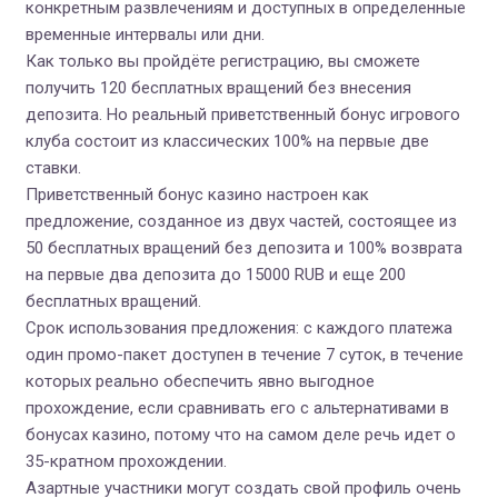
конкретным развлечениям и доступных в определенные
временные интервалы или дни.
Как только вы пройдёте регистрацию, вы сможете
получить 120 бесплатных вращений без внесения
депозита. Но реальный приветственный бонус игрового
клуба состоит из классических 100% на первые две
ставки.
Приветственный бонус казино настроен как
предложение, созданное из двух частей, состоящее из
50 бесплатных вращений без депозита и 100% возврата
на первые два депозита до 15000 RUB и еще 200
бесплатных вращений.
Срок использования предложения: с каждого платежа
один промо-пакет доступен в течение 7 суток, в течение
которых реально обеспечить явно выгодное
прохождение, если сравнивать его с альтернативами в
бонусах казино, потому что на самом деле речь идет о
35-кратном прохождении.
Азартные участники могут создать свой профиль очень