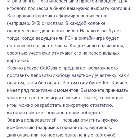
Игра в бинго — это интересный и простой процесс. Для
игрового процесса в бинго вам нужно выбрать карточки.
Как правило карточка сформирована из сетки
(например, 5×5) с числами. В каждой колонке
определённые диапазоны чисел. Начало игры будет
тогда, когда ведущий или ГСЧ в онлайн-игре будет
постепенно называть числа. Когда число называется,
азартные участники отмечают его на персональных
карточках.
Казино ресурс CatCasino предлагает возможность
поставить депозиты любому азартному участнику: как с
опытом, так и без опыта. В этом году бинго Кэт Казино
имеет ряд позитивных моментов. Вы можете принимать
участие в процессе игры в акциях. Также, с помощью
игры можно разработать конкретную стратегию,
которая поможет пользователям победить!
Задача пользователей — первым отметить нужную
комбинацию (например, горизонталь, вертикаль,
диагональ или полностью заполненную карточку).