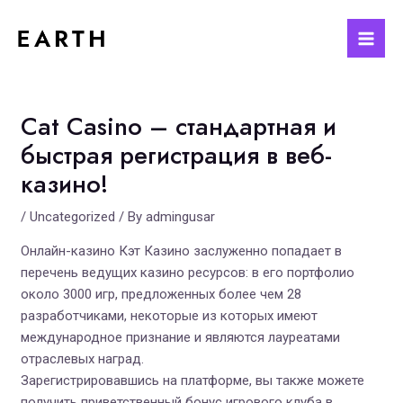
Skip
to
Mai
content
Men
Cat Casino – стандартная и
быстрая регистрация в веб-
казино!
/
Uncategorized
/ By
admingusar
Онлайн-казино Кэт Казино заслуженно попадает в
перечень ведущих казино ресурсов: в его портфолио
около 3000 игр, предложенных более чем 28
разработчиками, некоторые из которых имеют
международное признание и являются лауреатами
отраслевых наград.
Зарегистрировавшись на платформе, вы также можете
получить приветственный бонус игрового клуба в