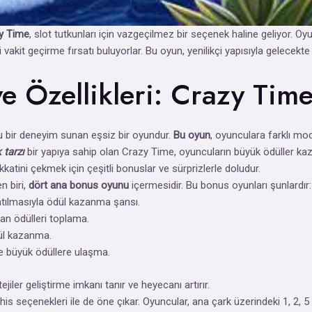
y Time
, slot tutkunları için vazgeçilmez bir seçenek haline geliyor. Oyun
 vakit geçirme fırsatı buluyorlar. Bu oyun, yenilikçi yapısıyla gelecekt
e Özellikleri: Crazy Tim
u bir deneyim sunan eşsiz bir oyundur.
Bu oyun
, oyunculara farklı mod
 tarzı
bir yapıya sahip olan Crazy Time, oyuncuların büyük ödüller kaz
kkatini çekmek için çeşitli bonuslar ve sürprizlerle doludur.
n biri,
dört ana bonus oyunu
içermesidir. Bu bonus oyunları şunlardır:
atılmasıyla ödül kazanma şansı.
n ödülleri toplama.
ül kazanma.
e büyük ödüllere ulaşma.
jiler geliştirme imkanı tanır ve heyecanı artırır.
his seçenekleri ile de öne çıkar. Oyuncular, ana çark üzerindeki 1, 2, 