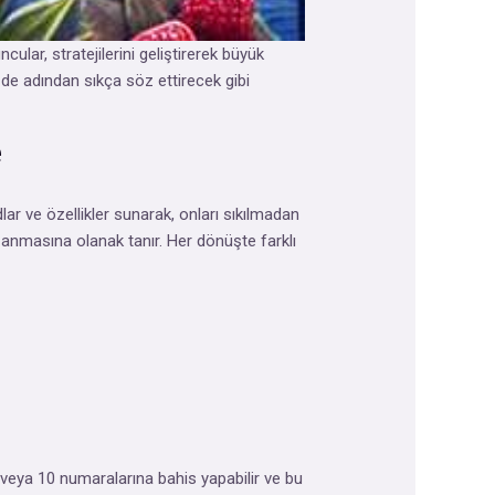
cular, stratejilerini geliştirerek büyük
e de adından sıkça söz ettirecek gibi
e
lar ve özellikler sunarak, onları sıkılmadan
anmasına olanak tanır. Her dönüşte farklı
5 veya 10 numaralarına bahis yapabilir ve bu