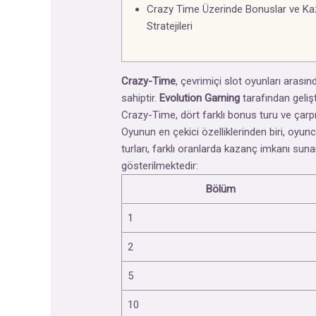
Crazy Time Üzerinde Bonuslar ve K
Stratejileri
Crazy-Time
, çevrimiçi slot oyunları arası
sahiptir.
Evolution Gaming
tarafından gelişt
Crazy-Time, dört farklı bonus turu ve çarpı
Oyunun en çekici özelliklerinden biri, oyu
turları, farklı oranlarda kazanç imkanı sun
gösterilmektedir:
Bölüm
1
2
5
10