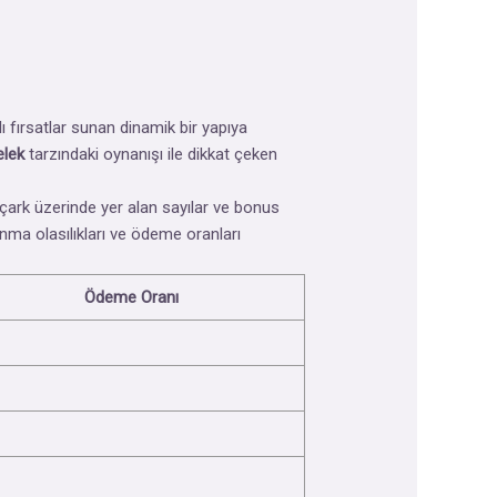
 fırsatlar sunan dinamik bir yapıya
elek
tarzındaki oynanışı ile dikkat çeken
 çark üzerinde yer alan sayılar ve bonus
anma olasılıkları ve ödeme oranları
Ödeme Oranı