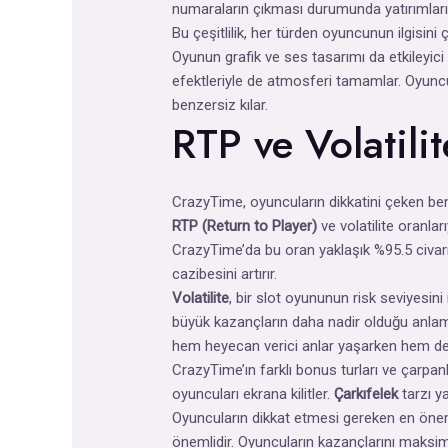
numaraların çıkması durumunda yatırımlarını
Bu çeşitlilik, her türden oyuncunun ilgisin
Oyunun grafik ve ses tasarımı da etkileyici
efektleriyle de atmosferi tamamlar. Oyuncu
benzersiz kılar.
RTP ve Volatili
CrazyTime, oyuncuların dikkatini çeken ben
RTP (Return to Player)
ve volatilite oranla
CrazyTime’da bu oran yaklaşık %95.5 civarın
cazibesini artırır.
Volatilite
, bir slot oyununun risk seviyesin
büyük kazançların daha nadir olduğu anlamın
hem heyecan verici anlar yaşarken hem de d
CrazyTime’ın farklı bonus turları ve çarpanl
oyuncuları ekrana kilitler.
Çarkıfelek
tarzı ya
Oyuncuların dikkat etmesi gereken en öneml
önemlidir. Oyuncuların kazançlarını maksim