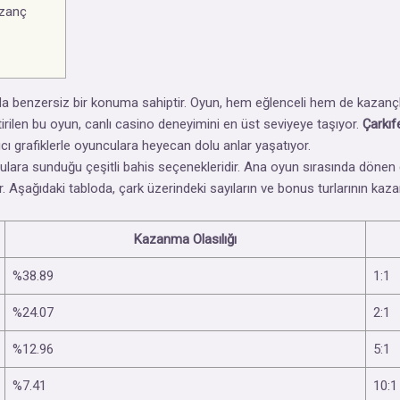
azanç
nda benzersiz bir konuma sahiptir. Oyun, hem eğlenceli hem de kazançlı
irilen bu oyun, canlı casino deneyimini en üst seviyeye taşıyor.
Çarkıf
cı grafiklerle oyunculara heyecan dolu anlar yaşatıyor.
nculara sunduğu çeşitli bahis seçenekleridir. Ana oyun sırasında dönen
ar. Aşağıdaki tabloda, çark üzerindeki sayıların ve bonus turlarının kaz
Kazanma Olasılığı
%38.89
1:1
%24.07
2:1
%12.96
5:1
%7.41
10:1