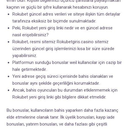
emin olun. Kişisel bilgilerinizi üçüncü şahıslarla paylaşmaktan
kaçının ve güçlü bir şifre kullanarak hesabınızı koruyun.
Rokubet güncel adres verileri ve siteye ilişkin tüm detaylar
tarafınıza eksiksiz bir biçimde sunulmaktadır.
Peki, Rokubet yeni giriş linki nedir ve en güncel adrese
nasıl erişebilirsiniz?
Rokubet, resmi sitemiz Rokubetgiris.casino sitemiz
üzerinden güncel giriş işlemlerinizi kısa bir süre sürede
yapabilirsiniz.
Platformun sunduğu bonuslar weil kullanıcılar için cazip bir
hale getirmektedir.
Yeni adrese geçiş süreci içerisinde bahis olanakları ve
bonuslar aynı şekilde geçerliliğini korumaktadır.
Ancak, bahis oyuncuları bu durumdan etkilenmemek için
Rokubet yeni giriş linki gibi bilgilere dikkat etmelidir.
Bu bonuslar, kullanıcıların bahis yaparken daha fazla kazanç
elde etmelerine olanak tanır. İlk üyelik bonusları, kayıp iade
bonusları, yatırım bonusları, ve daha fazlası gibi çeşitli