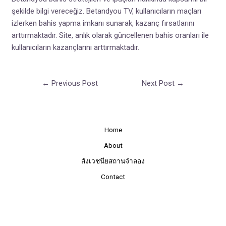
şekilde bilgi vereceğiz. Betandyou TV, kullanıcıların maçları
izlerken bahis yapma imkanı sunarak, kazanç fırsatlarını
arttırmaktadır. Site, anlık olarak güncellenen bahis oranları ile
kullanıcıların kazançlarını arttırmaktadır.
Post
←
Previous Post
Next Post
→
navigation
Home
About
สังเวชนียสถานจำลอง
Contact