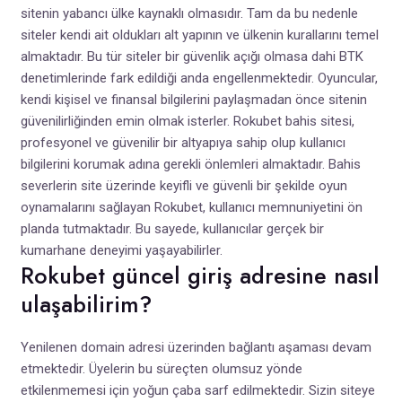
sitenin yabancı ülke kaynaklı olmasıdır. Tam da bu nedenle
siteler kendi ait oldukları alt yapının ve ülkenin kurallarını temel
almaktadır. Bu tür siteler bir güvenlik açığı olmasa dahi BTK
denetimlerinde fark edildiği anda engellenmektedir. Oyuncular,
kendi kişisel ve finansal bilgilerini paylaşmadan önce sitenin
güvenilirliğinden emin olmak isterler. Rokubet bahis sitesi,
profesyonel ve güvenilir bir altyapıya sahip olup kullanıcı
bilgilerini korumak adına gerekli önlemleri almaktadır. Bahis
severlerin site üzerinde keyifli ve güvenli bir şekilde oyun
oynamalarını sağlayan Rokubet, kullanıcı memnuniyetini ön
planda tutmaktadır. Bu sayede, kullanıcılar gerçek bir
kumarhane deneyimi yaşayabilirler.
Rokubet güncel giriş adresine nasıl
ulaşabilirim?
Yenilenen domain adresi üzerinden bağlantı aşaması devam
etmektedir. Üyelerin bu süreçten olumsuz yönde
etkilenmemesi için yoğun çaba sarf edilmektedir. Sizin siteye