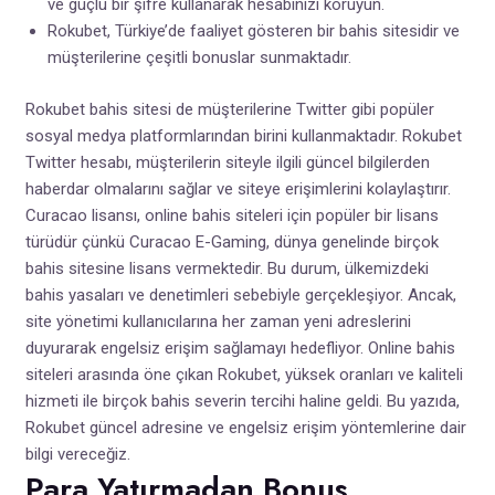
ve güçlü bir şifre kullanarak hesabınızı koruyun.
Rokubet, Türkiye’de faaliyet gösteren bir bahis sitesidir ve
müşterilerine çeşitli bonuslar sunmaktadır.
Rokubet bahis sitesi de müşterilerine Twitter gibi popüler
sosyal medya platformlarından birini kullanmaktadır. Rokubet
Twitter hesabı, müşterilerin siteyle ilgili güncel bilgilerden
haberdar olmalarını sağlar ve siteye erişimlerini kolaylaştırır.
Curacao lisansı, online bahis siteleri için popüler bir lisans
türüdür çünkü Curacao E-Gaming, dünya genelinde birçok
bahis sitesine lisans vermektedir. Bu durum, ülkemizdeki
bahis yasaları ve denetimleri sebebiyle gerçekleşiyor. Ancak,
site yönetimi kullanıcılarına her zaman yeni adreslerini
duyurarak engelsiz erişim sağlamayı hedefliyor. Online bahis
siteleri arasında öne çıkan Rokubet, yüksek oranları ve kaliteli
hizmeti ile birçok bahis severin tercihi haline geldi. Bu yazıda,
Rokubet güncel adresine ve engelsiz erişim yöntemlerine dair
bilgi vereceğiz.
Para Yatırmadan Bonus