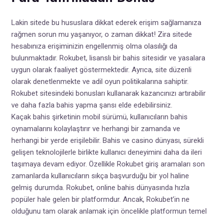
Lakin sitede bu hususlara dikkat ederek erişim sağlamanıza
rağmen sorun mu yaşanıyor, o zaman dikkat! Zira sitede
hesabınıza erişiminizin engellenmiş olma olasılığı da
bulunmaktadır. Rokubet, lisanslı bir bahis sitesidir ve yasalara
uygun olarak faaliyet göstermektedir. Ayrıca, site düzenli
olarak denetlenmekte ve adil oyun politikalarına sahiptir.
Rokubet sitesindeki bonusları kullanarak kazancınızı artırabilir
ve daha fazla bahis yapma şansı elde edebilirsiniz.
Kaçak bahis şirketinin mobil sürümü, kullanıcıların bahis
oynamalarını kolaylaştırır ve herhangi bir zamanda ve
herhangi bir yerde erişilebilir. Bahis ve casino dünyası, sürekli
gelişen teknolojilerle birlikte kullanıcı deneyimini daha da ileri
taşımaya devam ediyor. Özellikle Rokubet giriş aramaları son
zamanlarda kullanıcıların sıkça başvurduğu bir yol haline
gelmiş durumda. Rokubet, online bahis dünyasında hızla
popüler hale gelen bir platformdur. Ancak, Rokubet’in ne
olduğunu tam olarak anlamak için öncelikle platformun temel