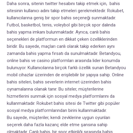
Daha sonra, sitenin twitter hesabını takip etmek için, bahis
sitesinin kullanıcı adını takip etmeleri gerekmektedir. Rokubet,
kullanıcılarına geniş bir spor bahis seçeneği sunmaktadır.
Futbol, basketbol, tenis, voleybol gibi birçok spor dalında
bahis yapma imkanı bulunmaktadır. Ayrıca, canlı bahis
seçenekleri de platformun en dikkat çeken özelliklerinden
biridir. Bu sayede, maçları canlı olarak takip ederken aynı
zamanda bahis yapma fırsatı da sunulmaktadır. Betandyou,
online bahis ve casino platformları arasında lider konumda
bulunuyor. Kullanıcılarına birçok farklı özellik sunan Betandyou
mobil cihazlar üzerinden de erişilebilir bir yapıya sahip. Online
bahis siteleri, bahis severlerin internet üzerinden bahis
oynamalarına olanak tanır. Bu siteler, müşterilerine
hizmetlerini sunmak için sosyal medya platformlarını da
kullanmaktadır. Rokubet bahis sitesi de Twitter gibi popüler
sosyal medya platformlarından birini kullanmaktadır.
Bu sayede, müşteriler, kendi zevklerine uygun oyunları
seçerek daha fazla kazanç elde etme şansına sahip
olmaktadır. Canlı bahis, bir spor etkinliği sırasında bahis