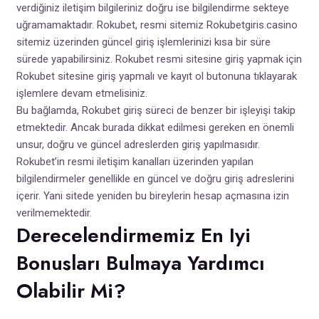
verdiğiniz iletişim bilgileriniz doğru ise bilgilendirme sekteye
uğramamaktadır. Rokubet, resmi sitemiz Rokubetgiris.casino
sitemiz üzerinden güncel giriş işlemlerinizi kısa bir süre
sürede yapabilirsiniz. Rokubet resmi sitesine giriş yapmak için
Rokubet sitesine giriş yapmalı ve kayıt ol butonuna tıklayarak
işlemlere devam etmelisiniz.
Bu bağlamda, Rokubet giriş süreci de benzer bir işleyişi takip
etmektedir. Ancak burada dikkat edilmesi gereken en önemli
unsur, doğru ve güncel adreslerden giriş yapılmasıdır.
Rokubet’in resmi iletişim kanalları üzerinden yapılan
bilgilendirmeler genellikle en güncel ve doğru giriş adreslerini
içerir. Yani sitede yeniden bu bireylerin hesap açmasına izin
verilmemektedir.
Derecelendirmemiz En Iyi
Bonusları Bulmaya Yardımcı
Olabilir Mi?