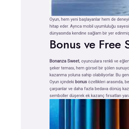
Oyun, hem yeni başlayanlar hem de deneyiml
hitap eder. Ayrıca mobil uyumluluğu sayesin
dünyasında kendine sağlam bir yer edinmişt
Bonus ve Free 
Bonanza Sweet
, oyunculara renkli ve eğle
şeker teması, hem görsel bir şölen sunuyo
kazanma yoluna sahip olabiliyorlar. Bu gen
Oyun içindeki
bonus
özellikleri arasında, b
çarpanlar ve daha fazla bedava dönüş kazan
semboller düşerek ek kazanç fırsatları yaratı