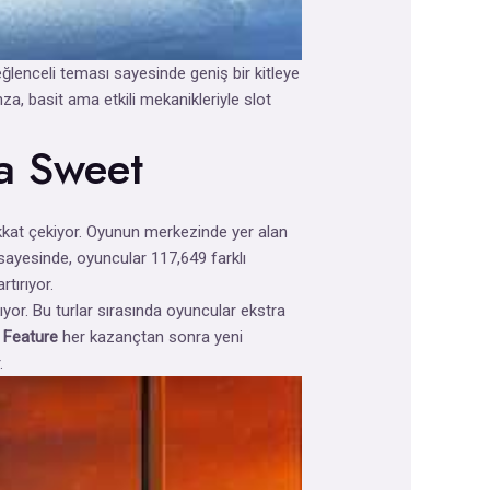
ğlenceli teması sayesinde geniş bir kitleye
za, basit ama etkili mekanikleriyle slot
za Sweet
kkat çekiyor. Oyunun merkezinde yer alan
yesinde, oyuncular 117,649 farklı
tırıyor.
kıyor. Bu turlar sırasında oyuncular ekstra
 Feature
her kazançtan sonra yeni
.