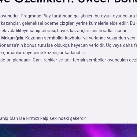
t oyunudur. Pragmatic Play tarafından geliştirilen bu oyun, oyunculara
e kazançlar, geleneksel ödeme çizgileri yerine kümelerle elde edilir. B
ek volatiliteye sahip olması, büyük kazançlar için fırsatlar sunar.
 Mekaniği
dir. Kazanan semboller kaybolur ve yerlerine yukarıdan yeni
 Bonanza’nın bonus turu ise oldukça heyecan vericidir. Üç veya daha f
e çarpanlar sayesinde kazançlar katlanabilir.
de ön plandadır. Canlı renkler ve tatlı temalı semboller oyuncuları c
ip olan ise kırmızı kalp şeklindeki şekerdir.