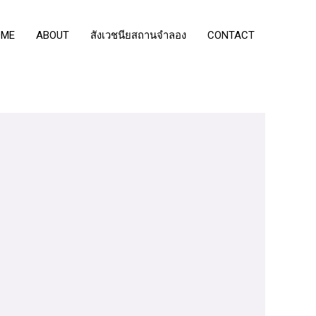
OME
ABOUT
สังเวชนียสถานจำลอง
CONTACT