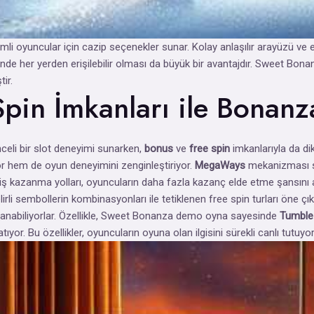
i oyuncular için cazip seçenekler sunar. Kolay anlaşılır arayüzü ve e
de her yerden erişilebilir olması da büyük bir avantajdır. Sweet Bonan
ir.
Spin İmkanları ile Bonan
nceli bir slot deneyimi sunarken,
bonus
ve
free spin
imkanlarıyla da di
r hem de oyun deneyimini zenginleştiriyor.
MegaWays
mekanizması sa
iş kazanma yolları, oyuncuların daha fazla kazanç elde etme şansını ar
elirli sembollerin kombinasyonları ile tetiklenen free spin turları öne çı
abiliyorlar. Özellikle,
Sweet Bonanza demo oyna
sayesinde
Tumble
yor. Bu özellikler, oyuncuların oyuna olan ilgisini sürekli canlı tutuyor