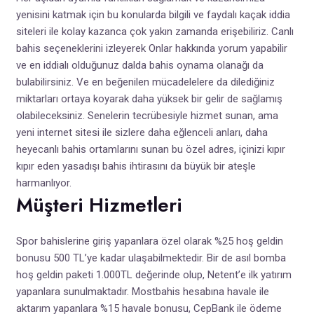
yenisini katmak için bu konularda bilgili ve faydalı kaçak iddia
siteleri ile kolay kazanca çok yakın zamanda erişebiliriz. Canlı
bahis seçeneklerini izleyerek Onlar hakkında yorum yapabilir
ve en iddialı olduğunuz dalda bahis oynama olanağı da
bulabilirsiniz. Ve en beğenilen mücadelelere da dilediğiniz
miktarları ortaya koyarak daha yüksek bir gelir de sağlamış
olabileceksiniz. Senelerin tecrübesiyle hizmet sunan, ama
yeni internet sitesi ile sizlere daha eğlenceli anları, daha
heyecanlı bahis ortamlarını sunan bu özel adres, içinizi kıpır
kıpır eden yasadışı bahis ihtirasını da büyük bir ateşle
harmanlıyor.
Müşteri Hizmetleri
Spor bahislerine giriş yapanlara özel olarak %25 hoş geldin
bonusu 500 TL’ye kadar ulaşabilmektedir. Bir de asıl bomba
hoş geldin paketi 1.000TL değerinde olup, Netent’e ilk yatırım
yapanlara sunulmaktadır. Mostbahis hesabına havale ile
aktarım yapanlara %15 havale bonusu, CepBank ile ödeme