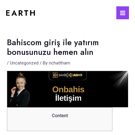
Skip
to
Mai
content
Men
Bahiscom giriş ile yatırım
bonusunuzu hemen alın
/
Uncategorized
/ By
nchattham
Content