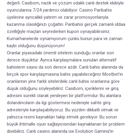
değerli. Casibom, nazik ve çözüm odaklı canlı destek ekibiyle
oyuncularına 7/24 yardımcı olabiliyor. Casino Paribahis
üyelerine ayrıcalıklı yatırım ve zarar promosyonlarıyla
kazanma olasılığınızı çoğaltın. Paribahis gerçek zamanlı iddaa
özelliğiyle maçları seyrederken kupon oynayabilirsiniz.
Kumarhanelerde oynamıyorum çünkü bunun para ve zaman
kaybı olduğunu düşünüyorum!
Oranlar piyasadaki önemli sitelerin sunduğu oranlar son
derece düşüktür. Ayrıca karşılaşmalara sunulan alternatif
bahislerin sayısı da son derece azdır. Canlı bahis alanında da
birçok spor karşılaşmasına bahis yapabileceğiniz Mostbet’in
oranlarının yine farklı sitelerdeki canlı bahis oranlarına göre
düşük olduğunu söyleyebiliriz. Casibom, içeriklerini ve giriş
adresini sürekli olarak yenileyen bir platformdur. Bu alanlara
dolandırıcıların da ilgi göstermesi nedeniyle sahte giriş
adresleriyle karşılaşabiliyoruz. Bu yüzden dikkatli olmak ve
yalnızca resmi kaynakları takip etmek gerekiyor. Bu sorun
büyük ihtimalle oyun sağlayıcısından kaynaklanan bir problem
diyebiliriz. Canlı casino alanında ise Evolution Gaming’in