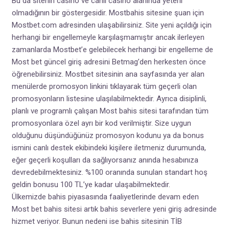
Bu da sitenin casino ve canlı casino alanında yeterli
olmadığının bir göstergesidir. Mostbahis sitesine şuan için
Mostbet.com adresinden ulaşabilirsiniz. Site yeni açıldığı için
herhangi bir engellemeyle karşılaşmamıştır ancak ilerleyen
zamanlarda Mostbet’e gelebilecek herhangi bir engelleme de
Most bet güncel giriş adresini Betmag’den herkesten önce
öğrenebilirsiniz. Mostbet sitesinin ana sayfasında yer alan
menülerde promosyon linkini tıklayarak tüm geçerli olan
promosyonların listesine ulaşılabilmektedir. Ayrıca disiplinli,
planlı ve programlı çalışan Most bahis sitesi tarafından tüm
promosyonlara özel ayrı bir kod verilmiştir. Size uygun
olduğunu düşündüğünüz promosyon kodunu ya da bonus
ismini canlı destek ekibindeki kişilere iletmeniz durumunda,
eğer geçerli koşulları da sağlıyorsanız anında hesabınıza
devredebilmektesiniz. %100 oranında sunulan standart hoş
geldin bonusu 100 TL’ye kadar ulaşabilmektedir.
Ülkemizde bahis piyasasında faaliyetlerinde devam eden
Most bet bahis sitesi artık bahis severlere yeni giriş adresinde
hizmet veriyor. Bunun nedeni ise bahis sitesinin TİB