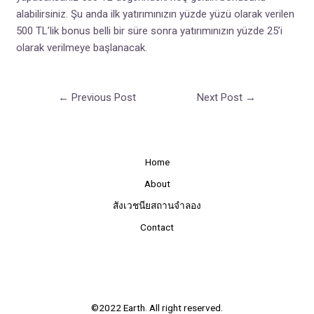
alabilirsiniz. Şu anda ilk yatırımınızın yüzde yüzü olarak verilen
500 TL’lik bonus belli bir süre sonra yatırımınızın yüzde 25’i
olarak verilmeye başlanacak.
Post
←
Previous Post
Next Post
→
navigation
Home
About
สังเวชนียสถานจำลอง
Contact
©2022 Earth. All right reserved.