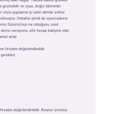
miçi alan sağlar. Yüksek kaliteli grafikler
ca gezinebilir ve oyun, doğru tahminler
er veya uygulama içi satın alımlar yoktur.
rm olmuştur. Onbahis şimdi de oyuncularına
Demo Sürümü’nün ne olduğunu, nasıl
n demo versiyonu, sıfır hesap bakiyesi olan
ınız artar.
fırsatını değerlendirebilir.
erektirir.
satını değerlendirebilir.
Aviator ücretsiz