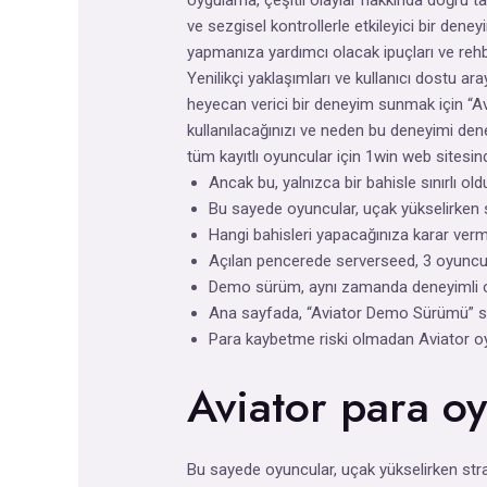
Uygulama, çeşitli olaylar hakkında doğru ta
ve sezgisel kontrollerle etkileyici bir dene
yapmanıza yardımcı olacak ipuçları ve rehber
Yenilikçi yaklaşımları ve kullanıcı dostu a
heyecan verici bir deneyim sunmak için “
kullanılacağınızı ve neden bu deneyimi dene
tüm kayıtlı oyuncular için 1win web sitesin
Ancak bu, yalnızca bir bahisle sınırlı 
Bu sayede oyuncular, uçak yükselirken s
Hangi bahisleri yapacağınıza karar verme
Açılan pencerede serverseed, 3 oyuncu 
Demo sürüm, aynı zamanda deneyimli oyunc
Ana sayfada, “Aviator Demo Sürümü” sek
Para kaybetme riski olmadan Aviator oy
Aviator para o
Bu sayede oyuncular, uçak yükselirken stra