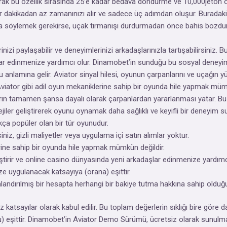
arak bu özellik sırasında 25’e kadar bedava döndürme ve 10,000jeton 
 dakikadan az zamanınızı alır ve sadece üç adımdan oluşur. Buradak
aca söylemek gerekirse, uçak tırmanışı durdurmadan önce bahis boz
rinizi paylaşabilir ve deneyimlerinizi arkadaşlarınızla tartışabilirsiniz.
ar edinmenize yardımcı olur. Dinamobet’in sunduğu bu sosyal deneyim
ğu anlamına gelir. Aviator sinyal hilesi, oyunun çarpanlarını ve uçağın
Aviator gibi adil oyun mekaniklerine sahip bir oyunda hile yapmak müm
rın tamamen şansa dayalı olarak çarpanlardan yararlanması yatar. Bu n
jiler geliştirerek oyunu oynamak daha sağlıklı ve keyifli bir deneyi
kça popüler olan bir tür oyunudur.
iniz, gizli maliyetler veya uygulama içi satın alımlar yoktur.
rine sahip bir oyunda hile yapmak mümkün değildir.
tirir ve online casino dünyasında yeni arkadaşlar edinmenize yardımcı
e uygulanacak katsayıya (orana) eşittir.
nlandırılmış bir hesapta herhangi bir bakiye tutma hakkına sahip olduğun
z katsayılar olarak kabul edilir. Bu toplam değerlerin sıklığı bire göre
u) eşittir. Dinamobet’in Aviator Demo Sürümü, ücretsiz olarak sunulmak