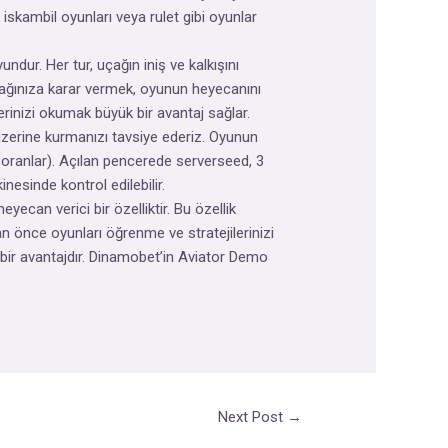
 iskambil oyunları veya rulet gibi oyunlar
ur. Her tur, uçağın iniş ve kalkışını
pacağınıza karar vermek, oyunun heyecanını
lerinizi okumak büyük bir avantaj sağlar.
 üzerine kurmanızı tavsiye ederiz. Oyunun
 oranlar). Açılan pencerede serverseed, 3
esinde kontrol edilebilir.
can verici bir özelliktir. Bu özellik
n önce oyunları öğrenme ve stratejilerinizi
 bir avantajdır. Dinamobet’in Aviator Demo
Next Post
→