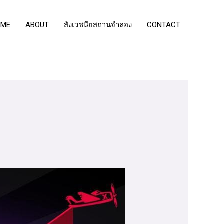
OME
ABOUT
สังเวชนียสถานจำลอง
CONTACT