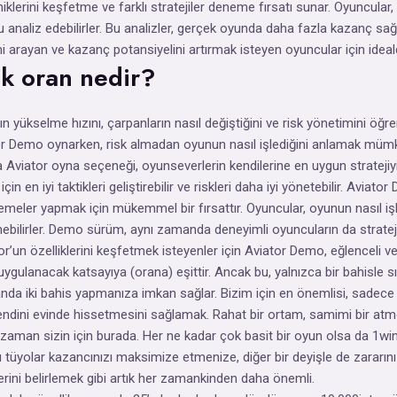
erini keşfetme ve farklı stratejiler deneme fırsatı sunar. Oyuncular, 
u analiz edebilirler. Bu analizler, gerçek oyunda daha fazla kazanç sa
i arayan ve kazanç potansiyelini artırmak isteyen oyuncular için ideald
ek oran nedir?
kselme hızını, çarpanların nasıl değiştiğini ve risk yönetimini öğreni
tor Demo oynarken, risk almadan oyunun nasıl işlediğini anlamak müm
 Aviator oyna seçeneği, oyunseverlerin kendilerine en uygun stratejiyi
in en iyi taktikleri geliştirebilir ve riskleri daha iyi yönetebilir. Avia
emeler yapmak için mükemmel bir fırsattır. Oyuncular, oyunun nasıl i
bilirler. Demo sürüm, aynı zamanda deneyimli oyuncuların da stratejiler
un özelliklerini keşfetmek isteyenler için Aviator Demo, eğlenceli ve 
gulanacak katsayıya (orana) eşittir. Ancak bu, yalnızca bir bahisle s
ı anda iki bahis yapmanıza imkan sağlar. Bizim için en önemlisi, sadec
kendini evinde hissetmesini sağlamak. Rahat bir ortam, samimi bir atm
man sizin için burada. Her ne kadar çok basit bir oyun olsa da 1win Av
 tüyolar kazancınızı maksimize etmenize, diğer bir deyişle de zararın
lerini belirlemek gibi artık her zamankinden daha önemli.