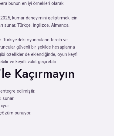
Opera bunun en iyi örnekleri olarak
 2025
, kumar deneyimini geliştirmek için
ları sunar. Türkçe, İngilizce, Almanca,
. Türkiye’deki oyuncuların tercih ve
uncular güvenli bir şekilde hesaplarına
ibi özellikler de eklendiğinde, oyun keyfi
r ve keyifli vakit geçirebilir.
ile Kaçırmayın
entegre edilmiştir.
k sunar.
ıyor.
r çözüm sunuyor.