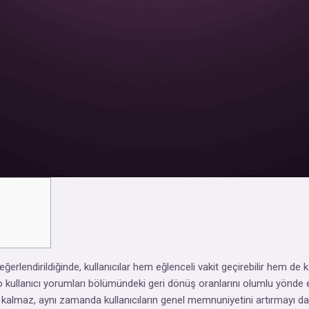
rlendirildiğinde, kullanıcılar hem eğlenceli vakit geçirebilir hem de ka
 kullanıcı yorumları bölümündeki geri dönüş oranlarını olumlu yönde 
maz, aynı zamanda kullanıcıların genel memnuniyetini artırmayı da hed