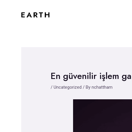
Skip
to
content
En güvenilir işlem ga
/
Uncategorized
/ By
nchattham