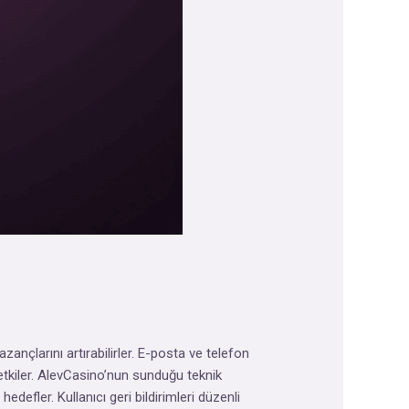
zançlarını artırabilirler. E-posta ve telefon
etkiler. AlevCasino’nun sunduğu teknik
efler. Kullanıcı geri bildirimleri düzenli