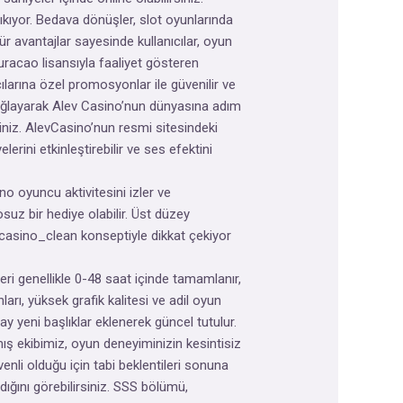
kıyor. Bedava dönüşler, slot oyunlarında
r avantajlar sayesinde kullanıcılar, oyun
racao lisansıyla faaliyet gösteren
ılarına özel promosyonlar ile güvenilir ve
 sağlayarak Alev Casino’nun dünyasına adım
siniz. AlevCasino’nun resmi sitesindeki
lerini etkinleştirebilir ve ses efektini
no oyuncu aktivitesini izler ve
suz bir hediye olabilir. Üst düzey
a, casino_clean konseptiyle dikkat çekiyor
leri genellikle 0-48 saat içinde tamamlanır,
arı, yüksek grafik kalitesi ve adil oyun
y yeni başlıklar eklenerek güncel tutulur.
ış ekibimiz, oyun deneyiminizin kesintisiz
enli olduğu için tabi beklentileri sonuna
ığını görebilirsiniz. SSS bölümü,