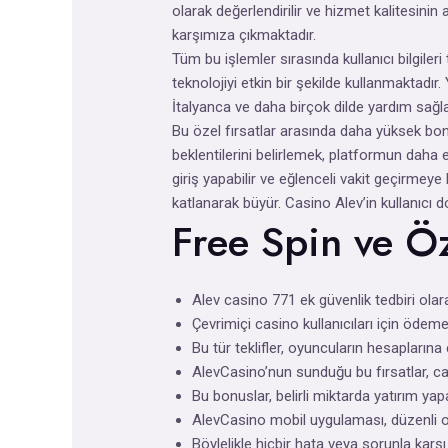
olarak değerlendirilir ve hizmet kalitesinin 
karşımıza çıkmaktadır.
Tüm bu işlemler sırasında kullanıcı bilgileri t
teknolojiyi etkin bir şekilde kullanmaktadır. 
İtalyanca ve daha birçok dilde yardım sağl
Bu özel fırsatlar arasında daha yüksek bonus
beklentilerini belirlemek, platformun daha
giriş yapabilir ve eğlenceli vakit geçirmeye
katlanarak büyür. Casino Alev’in kullanıcı do
Free Spin ve Öz
Alev casino 771 ek güvenlik tedbiri olara
Çevrimiçi casino kullanıcıları için öde
Bu tür teklifler, oyuncuların hesapları
AlevCasino’nun sunduğu bu fırsatlar, c
Bu bonuslar, belirli miktarda yatırım ya
AlevCasino mobil uygulaması, düzenli 
Böylelikle hiçbir hata veya sorunla karşı