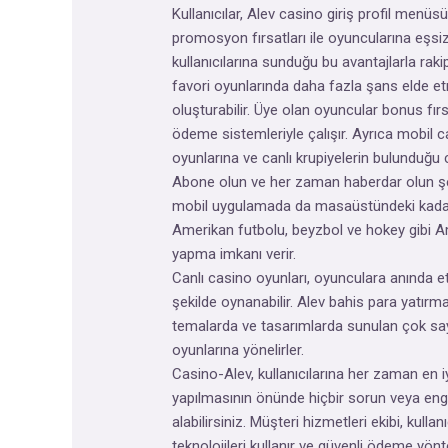
Kullanıcılar, Alev casino giriş profil menüs
promosyon fırsatları ile oyuncularına eşsi
kullanıcılarına sunduğu bu avantajlarla rakipl
favori oyunlarında daha fazla şans elde etme
oluşturabilir. Üye olan oyuncular bonus fırs
ödeme sistemleriyle çalışır. Ayrıca mobil ca
oyunlarına ve canlı krupiyelerin bulunduğu 
Abone olun ve her zaman haberdar olun şek
mobil uygulamada da masaüstündeki kadar hız
Amerikan futbolu, beyzbol ve hokey gibi Am
yapma imkanı verir.
Canlı casino oyunları, oyunculara anında etk
şekilde oynanabilir. Alev bahis para yatırm
temalarda ve tasarımlarda sunulan çok sayı
oyunlarına yönelirler.
Casino-Alev, kullanıcılarına her zaman en iy
yapılmasının önünde hiçbir sorun veya eng
alabilirsiniz. Müşteri hizmetleri ekibi, kull
teknolojileri kullanır ve güvenli ödeme yönt