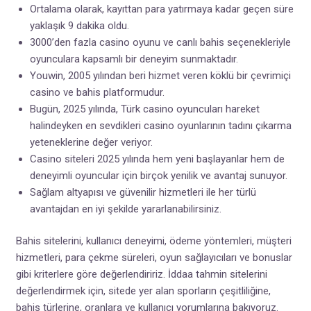
Ortalama olarak, kayıttan para yatırmaya kadar geçen süre
yaklaşık 9 dakika oldu.
3000’den fazla casino oyunu ve canlı bahis seçenekleriyle
oyunculara kapsamlı bir deneyim sunmaktadır.
Youwin, 2005 yılından beri hizmet veren köklü bir çevrimiçi
casino ve bahis platformudur.
Bugün, 2025 yılında, Türk casino oyuncuları hareket
halindeyken en sevdikleri casino oyunlarının tadını çıkarma
yeteneklerine değer veriyor.
Casino siteleri 2025 yılında hem yeni başlayanlar hem de
deneyimli oyuncular için birçok yenilik ve avantaj sunuyor.
Sağlam altyapısı ve güvenilir hizmetleri ile her türlü
avantajdan en iyi şekilde yararlanabilirsiniz.
Bahis sitelerini, kullanıcı deneyimi, ödeme yöntemleri, müşteri
hizmetleri, para çekme süreleri, oyun sağlayıcıları ve bonuslar
gibi kriterlere göre değerlendiririz. İddaa tahmin sitelerini
değerlendirmek için, sitede yer alan sporların çeşitliliğine,
bahis türlerine, oranlara ve kullanıcı yorumlarına bakıyoruz.