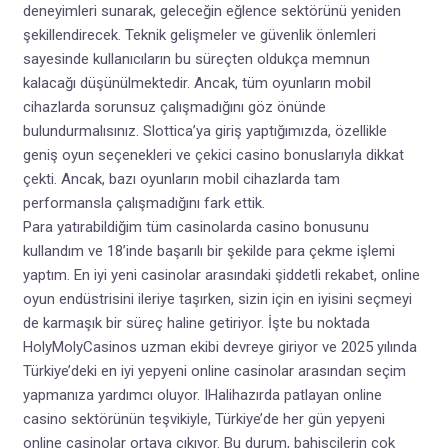
deneyimleri sunarak, geleceğin eğlence sektörünü yeniden
şekillendirecek. Teknik gelişmeler ve güvenlik önlemleri
sayesinde kullanıcıların bu süreçten oldukça memnun
kalacağı düşünülmektedir. Ancak, tüm oyunların mobil
cihazlarda sorunsuz çalışmadığını göz önünde
bulundurmalısınız. Slottica’ya giriş yaptığımızda, özellikle
geniş oyun seçenekleri ve çekici casino bonuslarıyla dikkat
çekti. Ancak, bazı oyunların mobil cihazlarda tam
performansla çalışmadığını fark ettik.
Para yatırabildiğim tüm casinolarda casino bonusunu
kullandım ve 18’inde başarılı bir şekilde para çekme işlemi
yaptım. En iyi yeni casinolar arasındaki şiddetli rekabet, online
oyun endüstrisini ileriye taşırken, sizin için en iyisini seçmeyi
de karmaşık bir süreç haline getiriyor. İşte bu noktada
HolyMolyCasinos uzman ekibi devreye giriyor ve 2025 yılında
Türkiye’deki en iyi yepyeni online casinolar arasından seçim
yapmanıza yardımcı oluyor. IHalihazırda patlayan online
casino sektörünün teşvikiyle, Türkiye’de her gün yepyeni
online casinolar ortaya çıkıyor. Bu durum, bahisçilerin çok