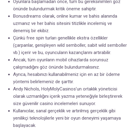
Oyunlara başlamadan önce, tüm bu gereksinimleri göz
önünde bulundurmak kritik öneme sahiptir.
Bonusdreams olarak, online kumar ve bahis alanında
uzmanız ve her bahis sitesini titizlikle incelemiş ve
denemiş bir ekibiz.
Çünkü free spin turları genellikle ekstra özellikler
(çarpanlar, genişleyen wild semboller, sabit wild semboller
vb.) içerir ve bu, oyuncuların kazançlarını artırabilir.
Ancak, tüm oyunların mobil cihazlarda sorunsuz
çalışmadığını göz önünde bulundurmalısınız.
Ayrıca, hesabınızı kullanabilmeniz için en az bir ödeme
yöntemi belirlemeniz de şarttır.
Andy Nichols, HolyMolyCasinos’un ortaklık yöneticisi
olarak uzmanlığını içerik yazma yeteneğiyle birleştirerek
size güvenilir casino incelemeleri sunuyor.
Kullanıcılar, sanal gerçeklik ve artırılmış gerçeklik gibi
yenilikçi teknolojilerle yeni bir oyun deneyimi yaşamaya
başlayacak.