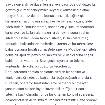
sayıda güvenilir ve düzenlenmiş yeni casinoda üst düzey bir
çevrimiçi kumar deneyiminin keyfini çıkarmasına olanak
tanıyor. Ücretsiz deneme bonuslarınızı dilediğiniz gibi
kullanabilir, favori oyunlarınızı keyifle oynayıp kazanç elde
edebilirsiniz. Bonusdreams, sadece en yüksek standartları
karşılayan ve kullanıcılarına en iyi deneyimi sunan bahis
sitelerini listeler. İddaa tahmin siteleri, kullanıcılara maç
sonuçları hakkında tahminlerde bulunma ve bu tahminlere
bahis oynama fırsatı sunar. Betwinner ve Mostbet gibi siteler,
geniş bir spor yelpazesine sahiptir ve kullanıcılarına çeşitli
bahis türleri vaat eder. Site, çeşitli oyunlar ve ödeme
yöntemleri ile kullanıcı dostu bir tecrübeydi.
Bonusdreams.com’da bağlantısı verilen bir casino’ya
yönlendirildiğinizde, bu bağlantılar bağlı bağlantılar olabilir.
Buradan, operatör tarafından size herhangi bir maliyet
yansımadan bir komisyon kazanabiliriz. Eğer bir casino
sitesine kayıt olmadan önce bu kriterleri kontrol ederseniz,
dolandırıcılık risklerini minimuma indirebilirsiniz. Daha sonraki