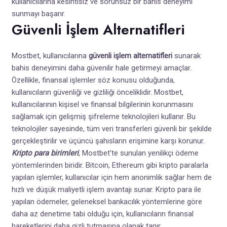
kullanıcılarına kesintisiz ve sorunsuz bir bahis deneyimi
sunmayı başarır.
Güvenli İşlem Alternatifleri
Mostbet, kullanıcılarına
güvenli işlem alternatifleri
sunarak
bahis deneyimini daha güvenilir hale getirmeyi amaçlar.
Özellikle, finansal işlemler söz konusu olduğunda,
kullanıcıların güvenliği ve gizliliği önceliklidir. Mostbet,
kullanıcılarının kişisel ve finansal bilgilerinin korunmasını
sağlamak için gelişmiş şifreleme teknolojileri kullanır. Bu
teknolojiler sayesinde, tüm veri transferleri güvenli bir şekilde
gerçekleştirilir ve üçüncü şahısların erişimine karşı korunur.
Kripto para birimleri
, Mostbet’te sunulan yenilikçi ödeme
yöntemlerinden biridir. Bitcoin, Ethereum gibi kripto paralarla
yapılan işlemler, kullanıcılar için hem anonimlik sağlar hem de
hızlı ve düşük maliyetli işlem avantajı sunar. Kripto para ile
yapılan ödemeler, geleneksel bankacılık yöntemlerine göre
daha az denetime tabi olduğu için, kullanıcıların finansal
hareketlerini daha gizli tutmasına olanak tanır.