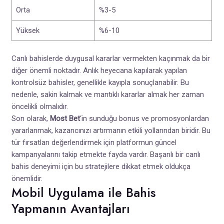
Orta
%3-5
Yüksek
%6-10
Canlı bahislerde duygusal kararlar vermekten kaçınmak da bir
diğer önemli noktadır. Anlık heyecana kapılarak yapılan
kontrolsüz bahisler, genellikle kayıpla sonuçlanabilir. Bu
nedenle, sakin kalmak ve mantıklı kararlar almak her zaman
öncelikli olmalıdır.
Son olarak,
Most Bet
‘in sunduğu bonus ve promosyonlardan
yararlanmak, kazancınızı artırmanın etkili yollarından biridir. Bu
tür fırsatları değerlendirmek için platformun güncel
kampanyalarını takip etmekte fayda vardır. Başarılı bir canlı
bahis deneyimi için bu stratejilere dikkat etmek oldukça
önemlidir.
Mobil Uygulama ile Bahis
Yapmanın Avantajları