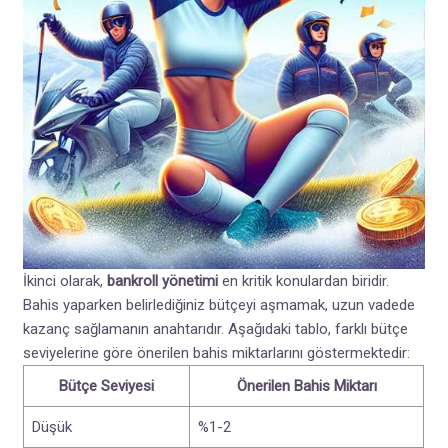
İkinci olarak,
bankroll yönetimi
en kritik konulardan biridir.
Bahis yaparken belirlediğiniz bütçeyi aşmamak, uzun vadede
kazanç sağlamanın anahtarıdır. Aşağıdaki tablo, farklı bütçe
seviyelerine göre önerilen bahis miktarlarını göstermektedir:
Bütçe Seviyesi
Önerilen Bahis Miktarı
Düşük
%1-2