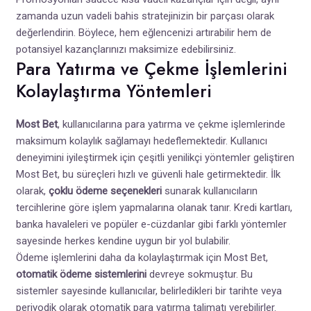
zamanda uzun vadeli bahis stratejinizin bir parçası olarak
değerlendirin. Böylece, hem eğlencenizi artırabilir hem de
potansiyel kazançlarınızı maksimize edebilirsiniz.
Para Yatırma ve Çekme İşlemlerini
Kolaylaştırma Yöntemleri
Most Bet
, kullanıcılarına para yatırma ve çekme işlemlerinde
maksimum kolaylık sağlamayı hedeflemektedir. Kullanıcı
deneyimini iyileştirmek için çeşitli yenilikçi yöntemler geliştiren
Most Bet, bu süreçleri hızlı ve güvenli hale getirmektedir. İlk
olarak,
çoklu ödeme seçenekleri
sunarak kullanıcıların
tercihlerine göre işlem yapmalarına olanak tanır. Kredi kartları,
banka havaleleri ve popüler e-cüzdanlar gibi farklı yöntemler
sayesinde herkes kendine uygun bir yol bulabilir.
Ödeme işlemlerini daha da kolaylaştırmak için Most Bet,
otomatik ödeme sistemlerini
devreye sokmuştur. Bu
sistemler sayesinde kullanıcılar, belirledikleri bir tarihte veya
periyodik olarak otomatik para yatırma talimatı verebilirler.