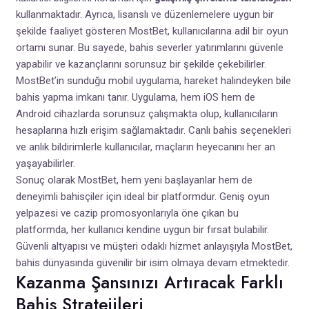
kullanmaktadır. Ayrıca, lisanslı ve düzenlemelere uygun bir
şekilde faaliyet gösteren MostBet, kullanıcılarına adil bir oyun
ortamı sunar. Bu sayede, bahis severler yatırımlarını güvenle
yapabilir ve kazançlarını sorunsuz bir şekilde çekebilirler.
MostBet’in sunduğu mobil uygulama, hareket halindeyken bile
bahis yapma imkanı tanır. Uygulama, hem iOS hem de
Android cihazlarda sorunsuz çalışmakta olup, kullanıcıların
hesaplarına hızlı erişim sağlamaktadır. Canlı bahis seçenekleri
ve anlık bildirimlerle kullanıcılar, maçların heyecanını her an
yaşayabilirler.
Sonuç olarak MostBet, hem yeni başlayanlar hem de
deneyimli bahisçiler için ideal bir platformdur. Geniş oyun
yelpazesi ve cazip promosyonlarıyla öne çıkan bu
platformda, her kullanıcı kendine uygun bir fırsat bulabilir.
Güvenli altyapısı ve müşteri odaklı hizmet anlayışıyla MostBet,
bahis dünyasında güvenilir bir isim olmaya devam etmektedir.
Kazanma Şansınızı Artıracak Farklı
Bahis Stratejileri