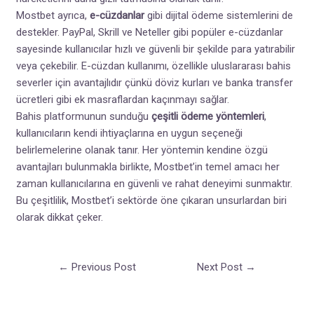
Mostbet ayrıca,
e-cüzdanlar
gibi dijital ödeme sistemlerini de
destekler. PayPal, Skrill ve Neteller gibi popüler e-cüzdanlar
sayesinde kullanıcılar hızlı ve güvenli bir şekilde para yatırabilir
veya çekebilir. E-cüzdan kullanımı, özellikle uluslararası bahis
severler için avantajlıdır çünkü döviz kurları ve banka transfer
ücretleri gibi ek masraflardan kaçınmayı sağlar.
Bahis platformunun sunduğu
çeşitli ödeme yöntemleri
,
kullanıcıların kendi ihtiyaçlarına en uygun seçeneği
belirlemelerine olanak tanır. Her yöntemin kendine özgü
avantajları bulunmakla birlikte, Mostbet’in temel amacı her
zaman kullanıcılarına en güvenli ve rahat deneyimi sunmaktır.
Bu çeşitlilik, Mostbet’i sektörde öne çıkaran unsurlardan biri
olarak dikkat çeker.
Post
←
Previous Post
Next Post
→
navigation