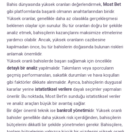
Bahis dünyasında yüksek oranları değerlendirmek,
Most Bet
gibi platformlarda başarılı olmanın anahtarlarından biridir.
Yüksek oranlar, genellikle daha az olasılıkla gerçekleşmesi
beklenen olaylar için sunulur. Bu tür oranları doğru bir şekilde
analiz etmek, bahisçilerin kazançlarını maksimize etmelerine
yardımcı olabilir. Ancak, yüksek oranların cazibesine
kapılmadan önce, bu tür bahislerin doğasında bulunan riskleri
anlamak önemlidir.
Yüksek oranlı bahislerde başarı sağlamak için öncelikle
detaylı bir analiz
yapılmalıdır. Takımların veya sporcuların
geçmiş performansları, sakatlık durumları ve hava koşulları
gibi faktörler dikkate alınmalıdır. Ayrıca, bahisçilerin duygusal
kararlar yerine
istatistiksel verilere
dayalı seçimler yapmaları
önerilir. Bu noktada, Most Bet’in sunduğu istatistiksel veriler
ve analiz araçları büyük bir avantaj sağlar.
Bir diğer önemli teknik ise
bankroll yönetimi
dir. Yüksek oranlı
bahisler genellikle daha yüksek risk içerdiğinden, bahisçilerin
bütçelerini dikkatli bir şekilde yönetmeleri gerekir. Bahisçilere,
toplam bütçelerinin yalnızca küçük bir yüzdesini yüksek oranlı